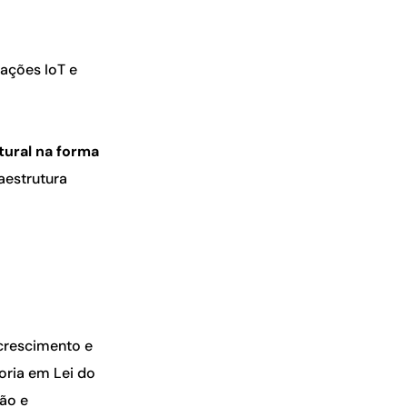
o
ações IoT e
ural na forma
aestrutura
crescimento e
oria em Lei do
ção e