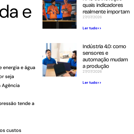
da e
quais indicadores
realmente importam
27/07/2026
Ler tudo>>
Indústria 4.0: como
sensores e
automação mudam
a produção
 energia e água
27/07/2026
or seja
Ler tudo>>
a Agência
pressão tende a
dos custos