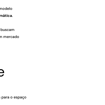
 modelo
imática
.
e buscam
 um mercado
e
 para o espaço