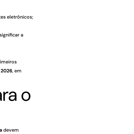
 eletrônicos;
ignificar a
rimeiros
é
2026
, em
ara o
a
devem