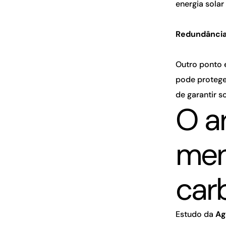
energia solar
Redundância
Outro ponto 
pode proteger
de garantir s
O a
men
car
Estudo da
Ag