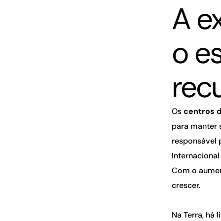
A e
o e
recu
Os
centros d
para manter 
responsável
Internacional
Com o aument
crescer.
Na Terra, há 