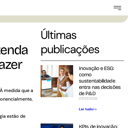
Últimas
publicações
tenda
azer
Inovação e ESG:
como
sustentabilidade
entra nas decisões
. À medida que a
de P&D
ponencialmente,
27/07/2026
Ler tudo>>
gia estão de
KPIs de inovação: