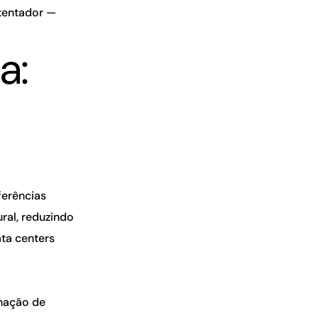
 tentador —
a:
ferências
ral, reduzindo
ta centers
inação de