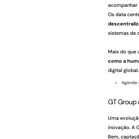
acompanhar d
Os data cent
descentrali
sistemas de d
Mais do que 
como a huma
digital global.
Agende 
GT Group 
Uma evolução
inovação. A 
Bem, captaçã