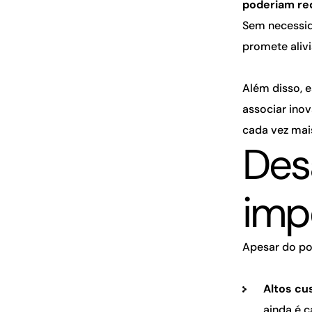
poderiam re
Sem necessid
promete aliv
Além disso, 
associar ino
cada vez mai
Des
imp
Apesar do pot
Altos c
ainda é c