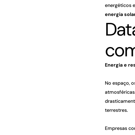
energéticos e
energia sola
Dat
com
Energia e re
No espaço, os
atmosféricas
drasticament
terrestres.
Empresas c