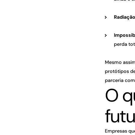
Radiação
Impossib
perda tot
Mesmo assim,
protótipos d
parceria co
O qu
fut
Empresas q