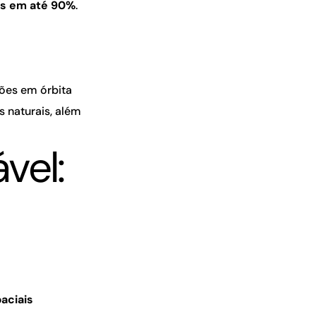
is em até 90%
.
ões em órbita
s naturais, além
vel:
aciais