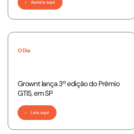
Assista aqui
O Dia
Grownt lança 3ª edição do Prêmio
GTIS, em SP
Leia aqui