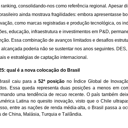
ranking, consolidando-
nos
como referência regional. Apesar di
asileiro ainda mostrava fragilidades: embora apresentasse b
ovação, como marcas registradas e produção tecnológica, os in
ções, educação, infraestrutura e investimentos em P&D
,
perman
nção. Essa combinação de avanços limitados e desafios estrutur
 alcançada poderia não se sustentar nos anos seguintes.
DES, 
cais e estratégias de captação internacional.
25: qual é a nova colocação do Brasil
rasil caiu para a
52ª posição
no Índice Global de Inovação 
ados. Essa queda representa duas posições a menos em co
firmando uma tendência de recuo recente. O país também deix
mérica Latina no quesito inovação, visto que o Chile ultrap
sso, entre as nações de renda média-alta, o Brasil passa a 
ás de China, Malásia, Turquia e Tailândia.