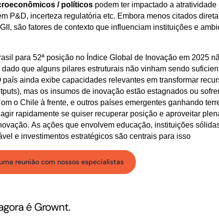
roeconômicos / políticos
podem ter impactado a atratividade
em P&D, incerteza regulatória etc. Embora menos citados diret
II, são fatores de contexto que influenciam instituições e amb
asil para 52ª posição no Índice Global de Inovação em 2025 n
l, dado que alguns pilares estruturais não vinham sendo suficie
 O país ainda exibe capacidades relevantes em transformar recu
utputs), mas os insumos de inovação estão estagnados ou sofr
Com o Chile à frente, e outros países emergentes ganhando terr
a agir rapidamente se quiser recuperar posição e aproveitar ple
inovação. As ações que envolvem educação, instituições sólida
vel e investimentos estratégicos são centrais para isso
uma reunião com nossos especialistas
agora é Grownt.