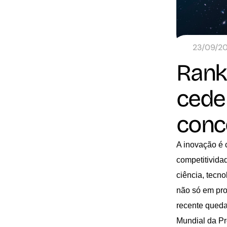
23/09/2
Ranki
cede
conc
A inovação é 
competitivida
ciência, tecn
não só em pro
recente queda
Mundial da Pr