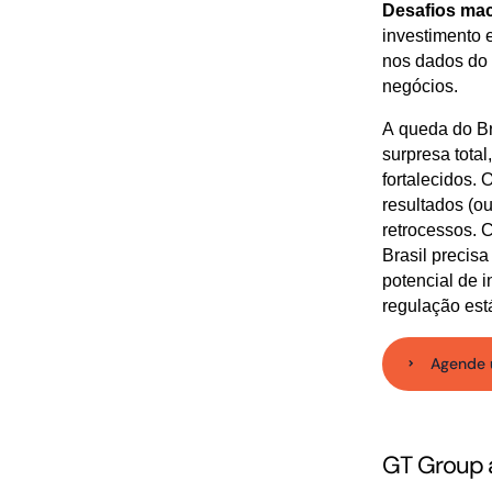
Desafios mac
investimento 
nos dados do G
negócios.
A queda do Br
surpresa tota
fortalecidos.
resultados (o
retrocessos. 
Brasil precis
potencial de 
regulação está
Agende 
GT Group 