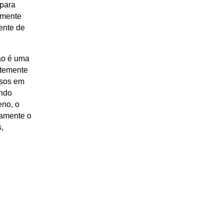
 para
amente
iente de
ão é uma
ntemente
rsos em
endo
eno, o
namente o
s,