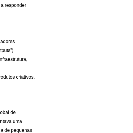
 a responder
cadores
tputs”).
nfraestrutura,
odutos criativos,
lobal de
sentava uma
ria de pequenas