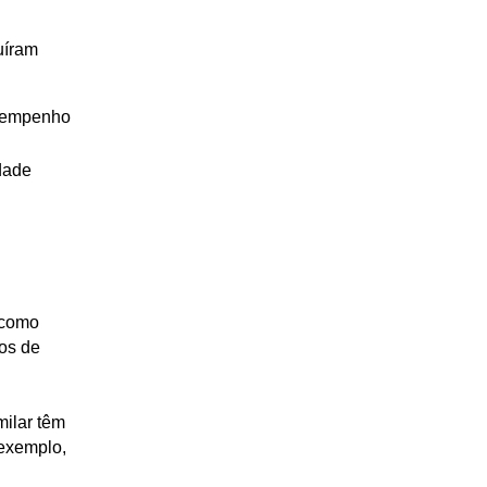
buíram
sempenho
idade
(como
sos de
milar têm
 exemplo,