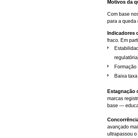
Motivos da 
Com base nos r
para a queda 
Indicadores 
fraco. Em part
Estabilida
regulatória
Formação d
Baixa taxa
Estagnação 
marcas regist
base — educa
Concorrência
avançado mais
ultrapassou o