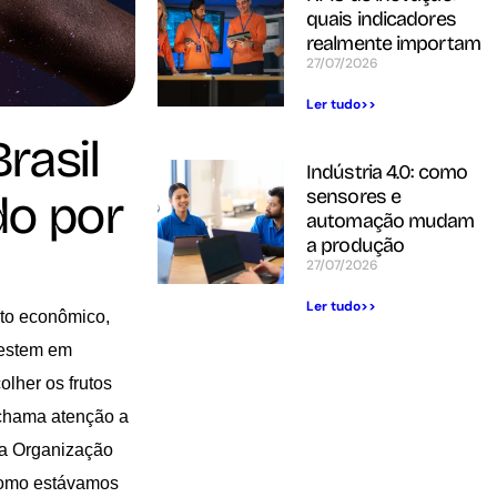
quais indicadores
realmente importam
27/07/2026
Ler tudo>>
rasil
Indústria 4.0: como
sensores e
do por
automação mudam
a produção
27/07/2026
Ler tudo>>
nto econômico,
vestem em
olher os frutos
 chama atenção a
la Organização
 como estávamos