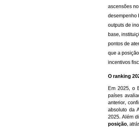
ascensões no 
desempenho br
outputs de in
base
,
institui
pontos de ate
que a posição
incentivos fis
O ranking 20
Em 2025, o B
países avali
anterior, con
absoluto da A
2025.
Além di
posição
, atr