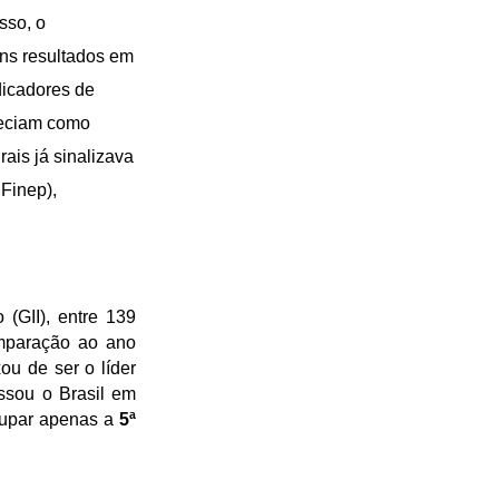
sso, o
ons resultados em
dicadores de
eciam como
ais já sinalizava
Finep),
(GII), entre 139
mparação ao ano
ou de ser o líder
assou o Brasil em
ocupar apenas a
5ª