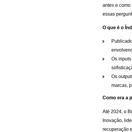
antes e como 
essas pergunt
O que é o Índ
Publicado
envolven
Os inputs
sofistica
Os output
marcas, p
Como era a p
Até 2024, o B
Inovação, lid
recuperação e