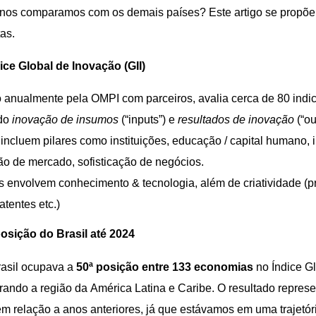
nos comparamos com os demais países? Este artigo se propõe
as.
ice Global de Inovação (GII)
 anualmente pela OMPI com parceiros, avalia cerca de 80 indi
do
inovação de insumos
(“inputs”) e
resultados de inovação
(“ou
 incluem pilares como instituições, educação / capital humano, i
ção de mercado, sofisticação de negócios.
s envolvem conhecimento & tecnologia, além de criatividade (pr
atentes etc.)
osição do Brasil até 2024
rasil ocupava a
50ª posição entre 133 economias
no Índice G
erando a região da América Latina e Caribe. O resultado repre
m relação a anos anteriores, já que
estávamo
s
em
uma trajetó