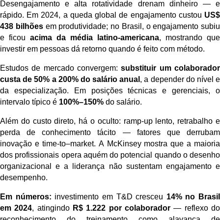
Desengajamento e alta rotatividade drenam dinheiro — e
rápido. Em 2024, a queda global de engajamento custou
US$
438 bilhões
em produtividade; no Brasil, o engajamento subiu
e ficou
acima da média latino-americana
, mostrando que
investir em pessoas dá retorno quando é feito com método.
Estudos de mercado convergem:
substituir um colaborado
custa de 50% a 200% do salário anual
, a depender do nível 
da especialização. Em posições técnicas e gerenciais, o
intervalo típico é
100%–150%
do salário.
Além do custo direto, há o oculto:
ramp-up
lento, retrabalho 
perda de conhecimento tácito — fatores que derrubam
inovação e time-
to
–
market
. A McKinsey mostra que a maioria
dos profissionais opera aquém do potencial quando o desenho
organizacional e a liderança não sustentam engajamento e
desempenho.
Em números:
investimento em T&D cresceu
14% no Brasil
em 2024
, atingindo
R$ 1.222 por colaborador
— reflexo d
reconhecimento do treinamento como alavanca de