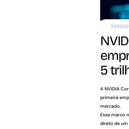
31/10/2
NVIDI
empr
5 tr
A NVIDIA Cor
primeira emp
mercado.
Esse marco n
direto de um