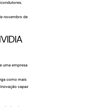
emicondutores.
sde novembro de
NVIDIA
 de uma empresa
erga como mais
 inovação capaz