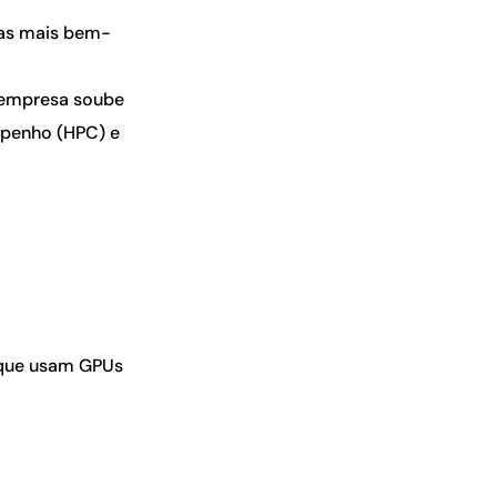
vas mais bem-
a empresa soube
mpenho (HPC) e
 que usam GPUs