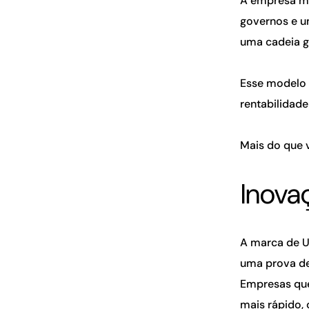
A empresa ma
governos e u
uma cadeia g
Esse modelo 
rentabilidade
Mais do que v
Inova
A marca de U
uma prova de
Empresas que
mais rápido,