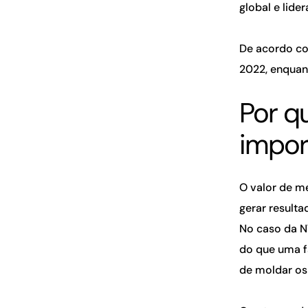
global e lide
De acordo c
2022, enquan
Por q
impor
O valor de m
gerar resulta
No caso da N
do que uma f
de moldar os