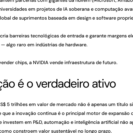
ntém parcerias com gigantes da nuvem (Microsoft, Amazon
niversidades em projetos de IA soberana e computação ava
lobal de suprimentos baseada em design e software proprie
cria barreiras tecnológicas de entrada e garante margens e
 — algo raro em indústrias de hardware.
ender chips, a NVIDIA vende infraestrutura de futuro.
ção é o verdadeiro ativo
S$ 5 trilhões em valor de mercado não é apenas um título s
 que a inovação contínua é o principal motor de expansão 
 investem em P&D, automação e inteligência artificial não
 como constroem valor sustentável no longo prazo.