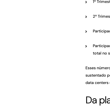
1º Trimes
2º Trimes
Particip
Particip
total no 
Esses número
sustentado po
data centers
Da pla