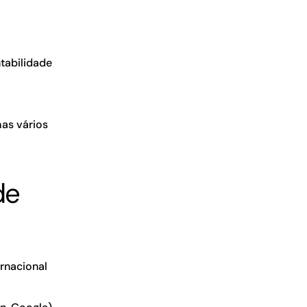
tabilidade
as vários
de
rnacional