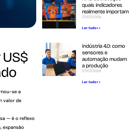
quais indicadores
realmente importam
27/07/2026
Ler tudo>>
Indústria 4.0: como
r US$
sensores e
automação mudam
a produção
ado
27/07/2026
Ler tudo>>
rnou-se a
m valor de
sa — é o reflexo
a, expansão