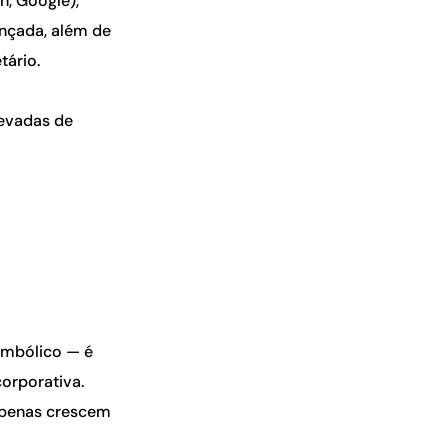
, Google),
nçada, além de
tário.
levadas de
imbólico — é
corporativa.
 apenas crescem