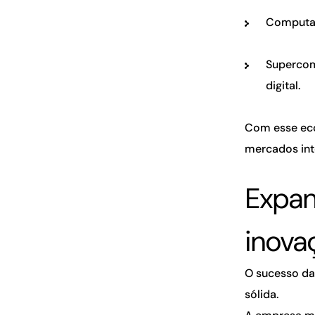
Computaç
Supercomp
digital.
Com esse eco
mercados int
Expan
inova
O sucesso da
sólida.