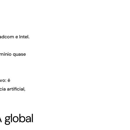
adcom e Intel.
omínio quase
vo: é
 artificial,
 global