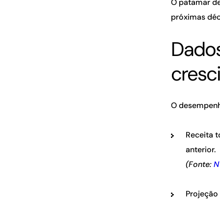
O patamar de
próximas déc
Dados
cresc
O desempenho
Receita t
anterior.
(Fonte:
N
Projeção 