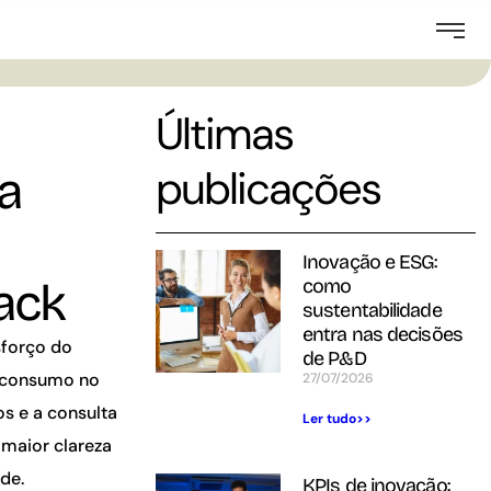
Últimas
publicações
a
Inovação e ESG:
back
como
sustentabilidade
entra nas decisões
sforço do
de P&D
o consumo no
27/07/2026
os e a consulta
Ler tudo>>
 maior clareza
de.
KPIs de inovação: