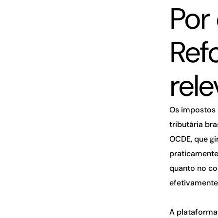
Por
Ref
rel
Os impostos 
tributária b
OCDE, que gi
praticamente
quanto no con
efetivamente 
A plataforma