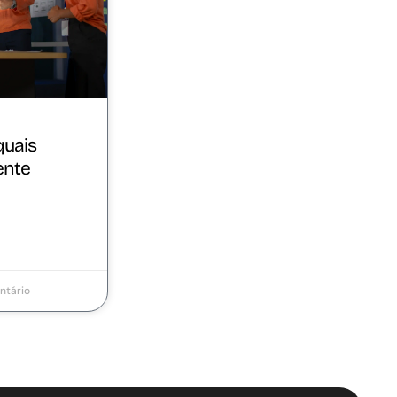
quais
ente
tário