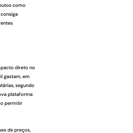
ributos como
e consiga
rentes
pacto direto no
il gastam, em
utárias, segundo
ova plataforma
o permitir
ses de preços,