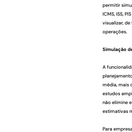
permitir sim
ICMS, ISS, PI
visualizar, d
operações.
Simulação d
A funcionali
planejamento
média, mais 
estudos ampl
não elimine e
estimativas m
Para empresa