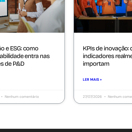
ão e ESG: como
KPIs de inovação: 
abilidade entra nas
indicadores realm
es de P&D
importam
LER MAIS »
Nenhum comentário
27/07/2026
Nenhum comen