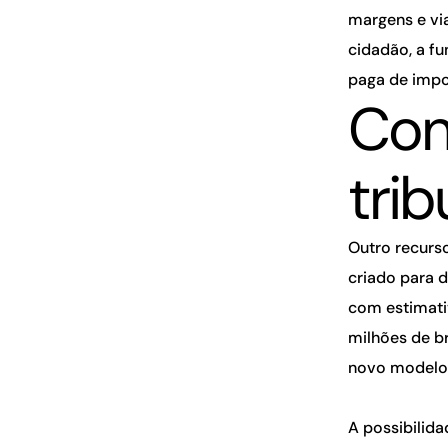
margens e vi
cidadão, a f
paga de impo
Con
trib
Outro recurs
criado para 
com estimati
milhões de b
novo modelo 
A possibilid