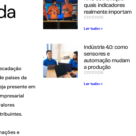
da
quais indicadores
realmente importam
27/07/2026
Ler tudo>>
Indústria 4.0: como
sensores e
automação mudam
a produção
recadação
27/07/2026
de países da
Ler tudo>>
eja presente em
mpresarial
valores
ribuintes.
rmações e