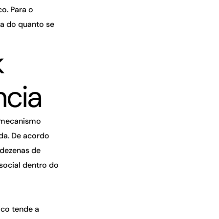
o. Para o
ta do quanto se
k
ncia
, mecanismo
nda. De acordo
 dezenas de
social dentro do
ico tende a