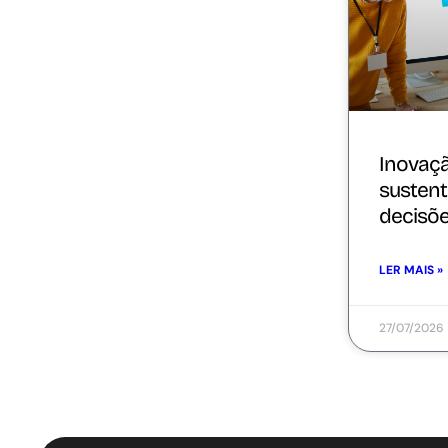
Inovaç
sustent
decisõ
LER MAIS »
27/07/2026