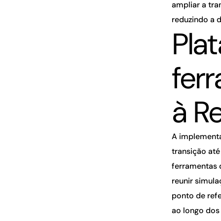
ampliar a tra
reduzindo a d
Pla
fer
à R
A implementa
transição até
ferramentas 
reunir simula
ponto de ref
ao longo dos