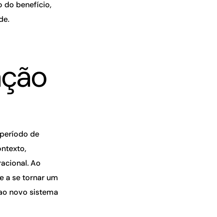
 do benefício,
de.
ação
 período de
ontexto,
acional. Ao
e a se tornar um
 ao novo sistema