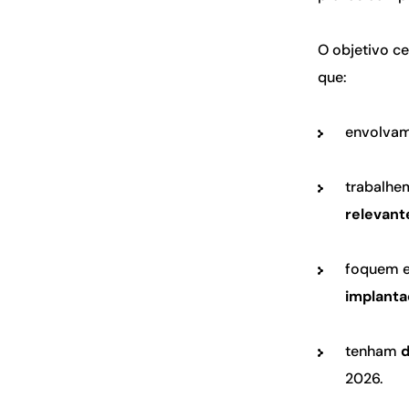
O objetivo c
que:
envolva
trabalh
relevant
foquem
implant
tenham
d
2026.