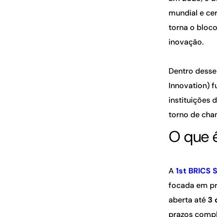
mundial e ce
torna o bloc
inovação.
Dentro desse
Innovation) 
instituições 
torno de cha
O que é
A
1st BRICS 
focada em pr
aberta até
3 
prazos compl