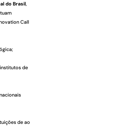
l do Brasil
,
atuam
novation Call
ógica;
institutos de
nacionais
ituições de ao