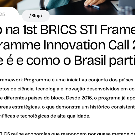
025
/Blog/
p na 1st BRICS STI Fra
ramme Innovation Call 
 é e como o Brasil part
Framework Programme é uma iniciativa conjunta dos países
ojetos de ciência, tecnologia e inovação desenvolvidos em c
de diferentes países do bloco. Desde 2016, o programa já ap
áreas estratégicas, o que demonstra um histórico consistent
ntíficas e tecnológicas de alta qualidade.
BRICS reúne economias que respondem por quase metade d