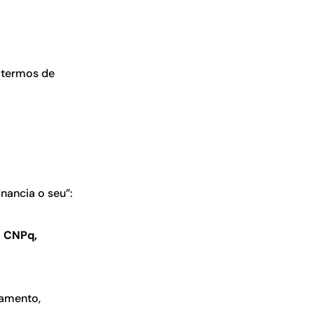
:
m termos de
inancia o seu”:
u CNPq,
çamento,