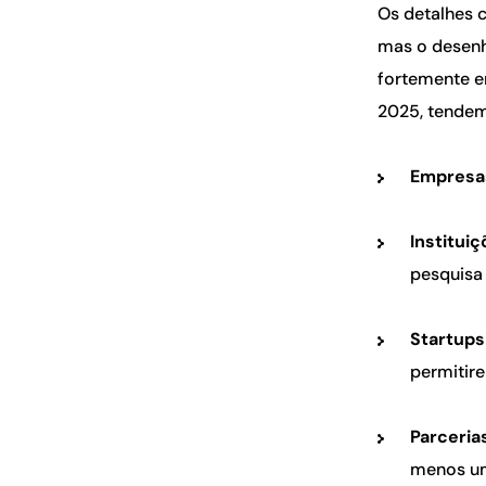
Os detalhes 
mas o desenh
fortemente em
2025, tendem 
Empresa
Instituiç
pesquisa 
Startups
permitir
Parceria
menos um