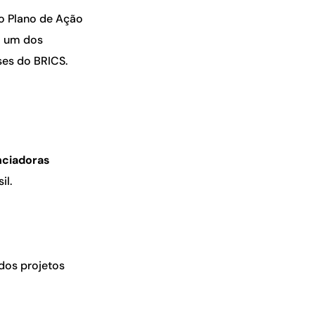
o Plano de Ação
o um dos
ses do BRICS.
nciadoras
il.
dos projetos