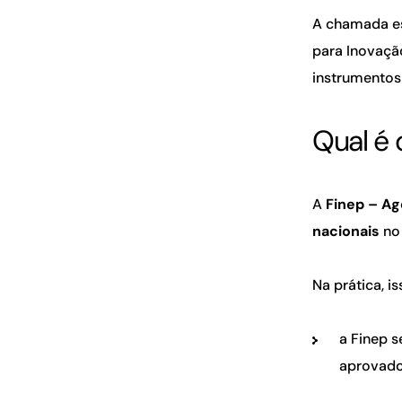
A chamada es
para Inovaç
instrumentos
Qual é 
A
Finep – Ag
nacionais
no 
Na prática, is
a Finep 
aprovado