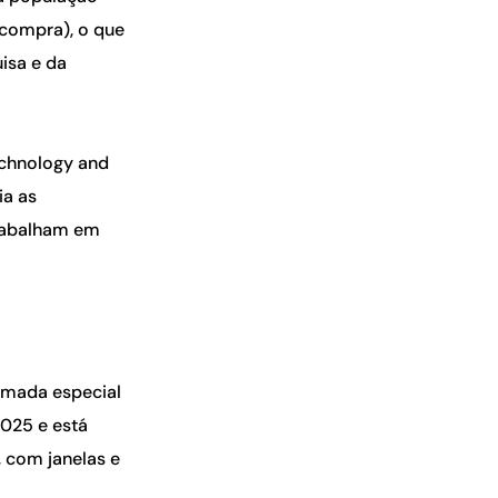
 compra), o que
isa e da
echnology and
ia as
 trabalham em
mada especial
2025 e está
, com janelas e