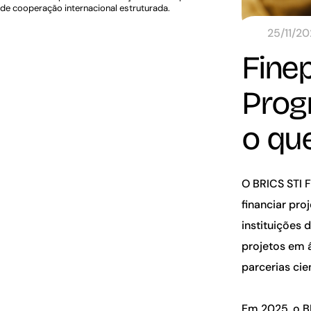
de cooperação internacional estruturada.
25/11/2
Fine
Prog
o que
O BRICS STI 
financiar pr
instituições 
projetos em 
parcerias cie
Em 2025, o 