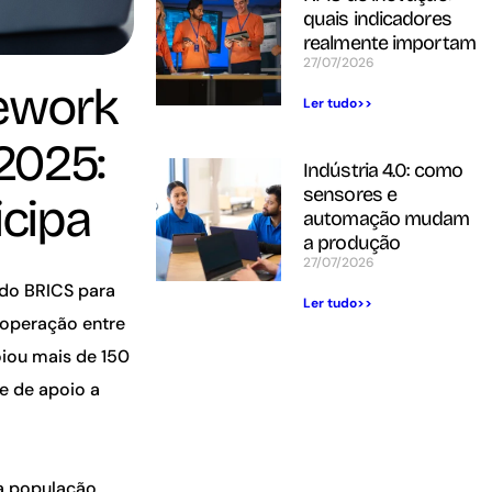
quais indicadores
realmente importam
27/07/2026
mework
Ler tudo>>
2025:
Indústria 4.0: como
sensores e
icipa
automação mudam
a produção
27/07/2026
 do BRICS para
Ler tudo>>
ooperação entre
oiou mais de 150
e de apoio a
a população