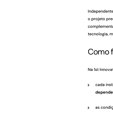
Independente
o projeto pre
complementar
tecnologia, m
Como f
Na 1st Innova
cada inst
dependen
as condiç