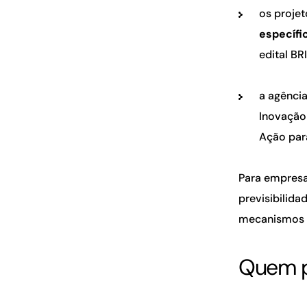
os projet
específi
edital BR
a agênci
Inovação
Ação pa
Para empresa
previsibilida
mecanismos d
Quem po