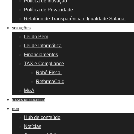
Política de Inovação
Política de Privacidade
Relatório de Transparência e Igualdade Salarial
SOLUÇÕES
Lei do Bem
Lei de Informática
Financiamentos
TAX e Compliance
Robô Fiscal
ReformaCalc
M&A
CASES DE SUCESSO
HUB
Hub de conteúdo
Notícias