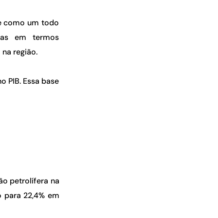
ibe como um todo
 mas em termos
na região.
o PIB. Essa base
.
o petrolífera na
o para 22,4% em