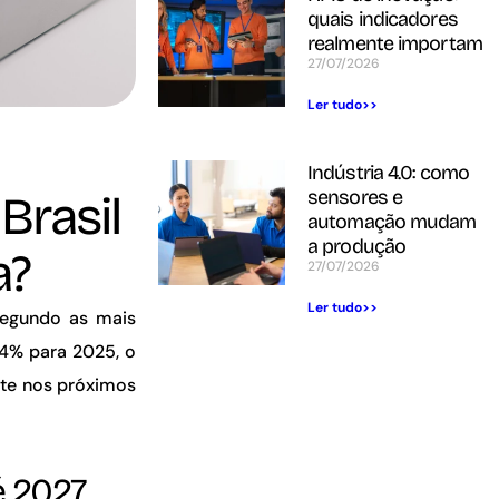
quais indicadores
realmente importam
27/07/2026
Ler tudo>>
Indústria 4.0: como
sensores e
Brasil
automação mudam
a produção
a?
27/07/2026
Ler tudo>>
segundo as mais
4% para 2025, o
nte nos próximos
é 2027