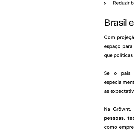
Reduzir 
Brasil 
Com projeção
espaço para 
que políticas
Se o país 
especialment
as expectativ
Na Gröwnt, 
pessoas, te
como empresa