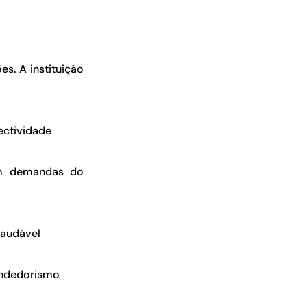
s. A instituição
ectividade
om demandas do
saudável
ndedorismo