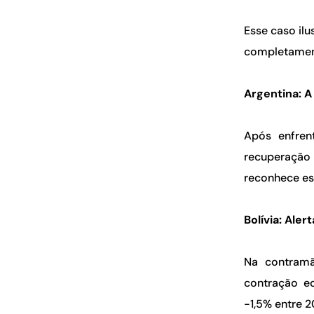
Esse caso il
completament
Argentina: 
Após enfren
recuperação
reconhece ess
Bolívia: Ale
Na contramã
contração e
-1,5% entre 2