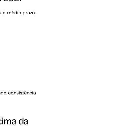
a o médio prazo.
ndo consistência
cima da