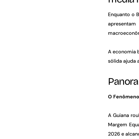
Enquanto o B
apresentam
macroeconômi
A economia b
sólida ajuda 
Panora
O Fenômeno
A Guiana rou
Margem Equat
2026 e alca