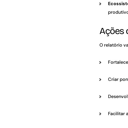
Ecossis
produtiv
Ações 
O relatório v
Fortalece
Criar po
Desenvol
Facilitar