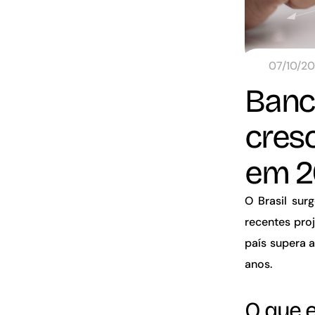
07/10/2
Banc
cresc
em 20
O Brasil sur
recentes pro
país supera 
anos.
O que e