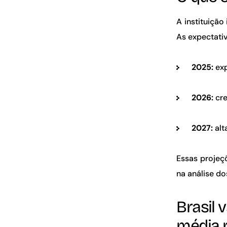
A instituiçã
As expectati
2025:
ex
2026:
cr
2027:
alt
Essas projeç
na análise do
Brasil
v
média 