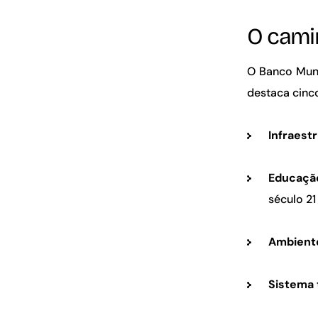
O cami
O Banco Mund
destaca cinco
Infraest
Educaçã
século 21
Ambiente
Sistema 