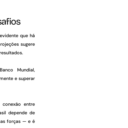
safios
 evidente que há
projeções sugere
resultados.
anco Mundial,
amente e superar
a conexão entre
asil depende de
sas forças — e é