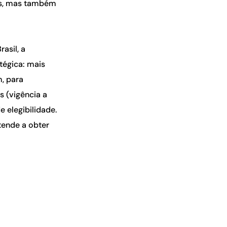
es, mas também
asil, a
atégica: mais
, para
s (vigência a
e elegibilidade.
tende a obter