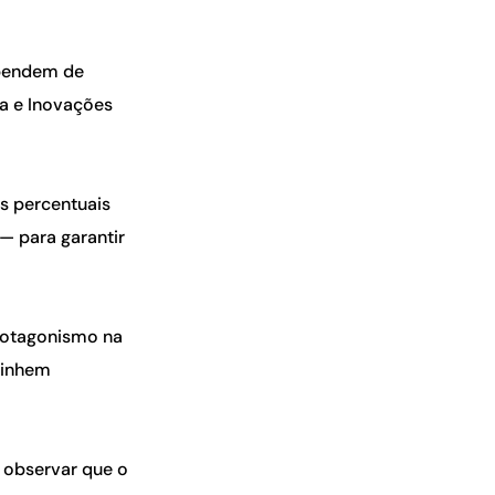
ependem de
ia e Inovações
s percentuais
 — para garantir
protagonismo na
linhem
e observar que o