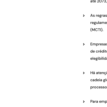
até 2073
As regra
regulamen
(MCTI).
Empresas
de crédit
elegibili
Há atenç
cadeia g
processo
Para empr