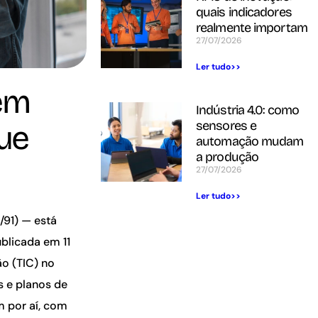
quais indicadores
realmente importam
27/07/2026
Ler tudo>>
 em
Indústria 4.0: como
sensores e
ue
automação mudam
a produção
27/07/2026
Ler tudo>>
/91) — está
blicada em 11
o (TIC) no
s e planos de
 por aí
, com