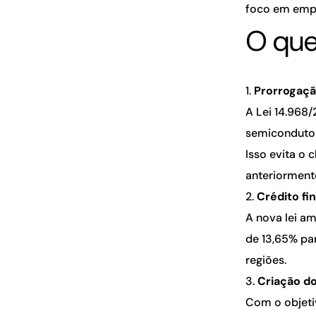
foco em empr
O qu
Prorrogaçã
A Lei 14.968/
semicondutor
Isso evita o 
anteriormente
Crédito fi
A nova lei am
de 13,65% pa
regiões.
Criação d
Com o objetiv